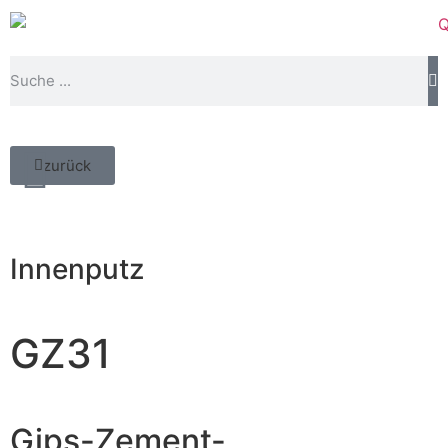
zurück
Innenputz
GZ31
Gips-Zement-