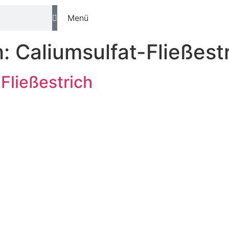
Menü
h:
Caliumsulfat-Fließest
ließestrich