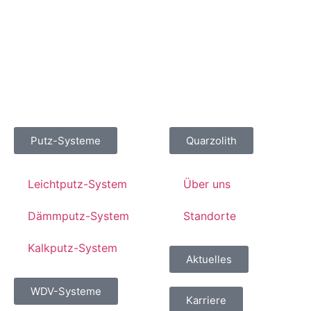
Putz-Systeme
Quarzolith
Leichtputz-System
Über uns
Dämmputz-System
Standorte
Kalkputz-System
Aktuelles
WDV-Systeme
Karriere